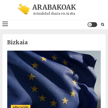
Saltar
ARABAKOAK
al
Actualidad diaria en Araba
contenido
Menú
principal
Bizkaia
educación