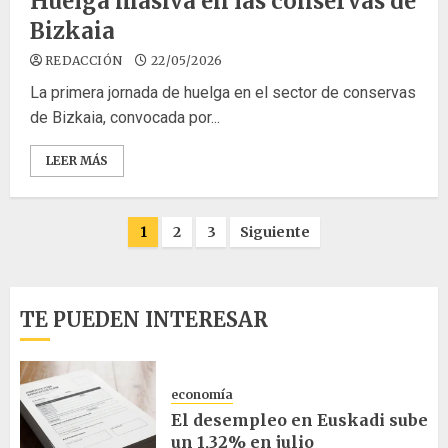
Huelga masiva en las conservas de
Bizkaia
REDACCIÓN
22/05/2026
La primera jornada de huelga en el sector de conservas
de Bizkaia, convocada por...
LEER MÁS
Paginación
1
2
3
Siguiente
de
entradas
TE PUEDEN INTERESAR
economía
El desempleo en Euskadi sube
un 1,32% en julio