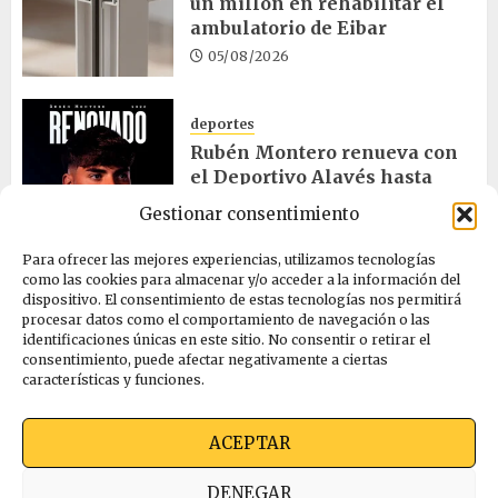
un millón en rehabilitar el
ambulatorio de Eibar
05/08/2026
deportes
Rubén Montero renueva con
el Deportivo Alavés hasta
2028
Gestionar consentimiento
05/08/2026
Para ofrecer las mejores experiencias, utilizamos tecnologías
como las cookies para almacenar y/o acceder a la información del
dispositivo. El consentimiento de estas tecnologías nos permitirá
cultura
procesar datos como el comportamiento de navegación o las
Melgosa, Barredo y Hurtado
identificaciones únicas en este sitio. No consentir o retirar el
asisten a la Bajada de Celedón
consentimiento, puede afectar negativamente a ciertas
características y funciones.
05/08/2026
ACEPTAR
Quienes somos
Ekimen Press
Privacidad
DENEGAR