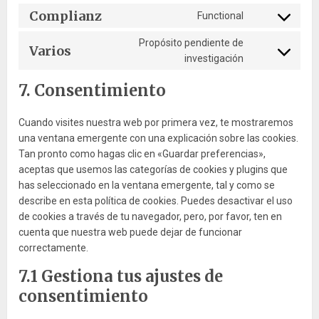
to
google-
Complianz
Functional
Consent
service
analytics
to
google-
Propósito pendiente de
Varios
service
fonts
Consent
investigación
complianz
to
7. Consentimiento
service
varios
Cuando visites nuestra web por primera vez, te mostraremos
una ventana emergente con una explicación sobre las cookies.
Tan pronto como hagas clic en «Guardar preferencias»,
aceptas que usemos las categorías de cookies y plugins que
has seleccionado en la ventana emergente, tal y como se
describe en esta política de cookies. Puedes desactivar el uso
de cookies a través de tu navegador, pero, por favor, ten en
cuenta que nuestra web puede dejar de funcionar
correctamente.
7.1 Gestiona tus ajustes de
consentimiento