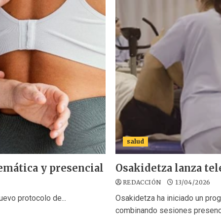
salud
emática y presencial
Osakidetza lanza tel
REDACCIÓN
13/04/2026
evo protocolo de...
Osakidetza ha iniciado un prog
combinando sesiones presencia