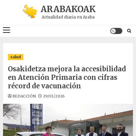
Saltar
ARABAKOAK
al
Actualidad diaria en Araba
contenido
Menú
principal
salud
Osakidetza mejora la accesibilidad
en Atención Primaria con cifras
récord de vacunación
REDACCIÓN
29/01/2026