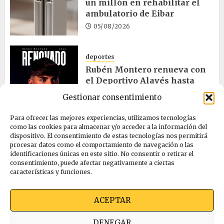
un millón en rehabilitar el
ambulatorio de Eibar
05/08/2026
deportes
Rubén Montero renueva con
el Deportivo Alavés hasta
2028
Gestionar consentimiento
05/08/2026
Para ofrecer las mejores experiencias, utilizamos tecnologías
como las cookies para almacenar y/o acceder a la información del
dispositivo. El consentimiento de estas tecnologías nos permitirá
cultura
procesar datos como el comportamiento de navegación o las
Melgosa, Barredo y Hurtado
identificaciones únicas en este sitio. No consentir o retirar el
asisten a la Bajada de Celedón
consentimiento, puede afectar negativamente a ciertas
características y funciones.
05/08/2026
ACEPTAR
Quienes somos
Ekimen Press
Privacidad
DENEGAR