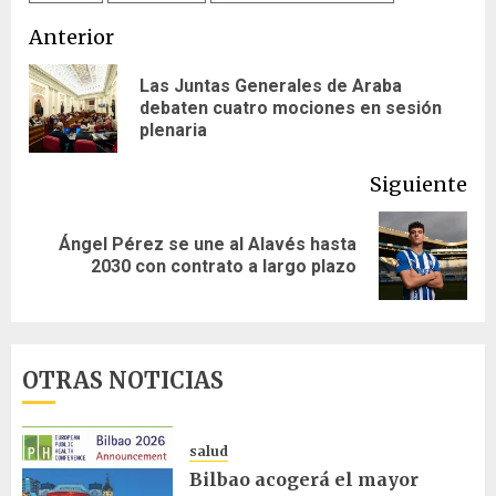
Navegación
Anterior
de
Las Juntas Generales de Araba
En
debaten cuatro mociones en sesión
entradas
ant
plenaria
Siguiente
Ángel Pérez se une al Alavés hasta
Siguiente
2030 con contrato a largo plazo
entrada:
OTRAS NOTICIAS
salud
Bilbao acogerá el mayor