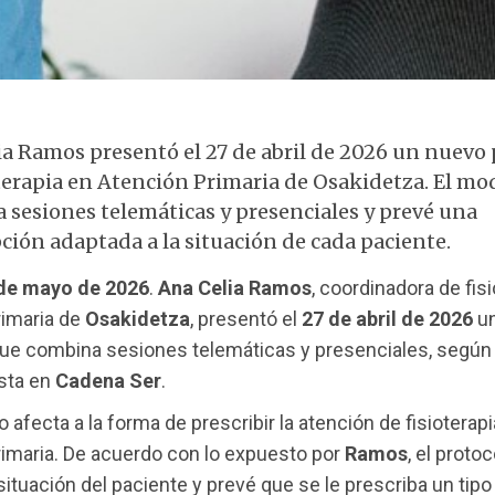
Fisioterapia telemática y presencial
ia Ramos presentó el 27 de abril de 2026 un nuevo 
oterapia en Atención Primaria de Osakidetza. El mo
 sesiones telemáticas y presenciales y prevé una
ción adaptada a la situación de cada paciente.
de mayo de 2026
.
Ana Celia Ramos
, coordinadora de fis
rimaria de
Osakidetza
, presentó el
27 de abril de 2026
un
que combina sesiones telemáticas y presenciales, según 
ista en
Cadena Ser
.
 afecta a la forma de prescribir la atención de fisioterap
imaria. De acuerdo con lo expuesto por
Ramos
, el proto
 situación del paciente y prevé que se le prescriba un tip