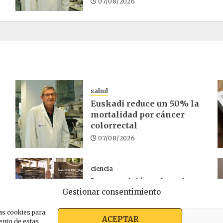
07/08/2026
salud
Euskadi reduce un 50% la
mortalidad por cáncer
colorrectal
07/08/2026
ciencia
La exposición sobre el
Gestionar consentimiento
d
eclipse concluye en
Laguardia
as cookies para
06/08/2026
ACEPTAR
ento de estas