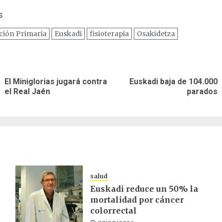
s
ción Primaria
Euskadi
fisioterapia
Osakidetza
ación
El Miniglorias jugará contra
Euskadi baja de 104.000
Entrada
Siguiente
as
el Real Jaén
parados
anterior:
entrada:
salud
Euskadi reduce un 50% la
mortalidad por cáncer
colorrectal