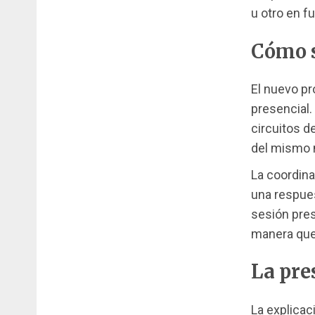
u otro en f
Cómo s
El nuevo pr
presencial.
circuitos d
del mismo 
La coordina
una respues
sesión pres
manera que 
La pre
La explicac