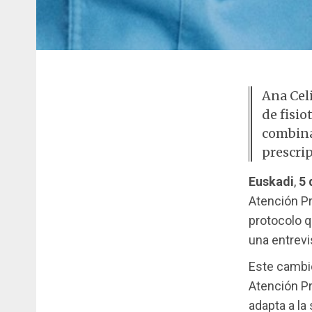
Ana Cel
de fisi
combina
prescrip
Euskadi
,
5 
Atención P
protocolo 
una entrev
Este cambio
Atención Pr
adapta a la