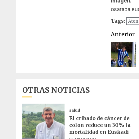
Imagen:
osaraba.eu
Tags:
Aten
Naveg
Anterior
de
entrad
OTRAS NOTICIAS
salud
El cribado de cáncer de
colon reduce un 30% la
mortalidad en Euskadi