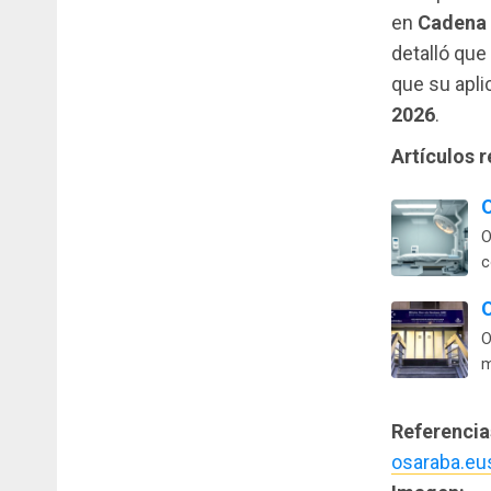
en
Cadena
detalló que
que su apli
2026
.
Artículos 
O
O
c
O
O
m
Referencia
osaraba.eu