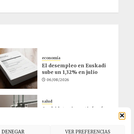
economía
El desempleo en Euskadi
sube un 1,32% en julio
06/08/2026
salud
Osakidetza invertirá más
de un millón en rehabilitar
el ambulatorio de Eibar
05/08/2026
DENEGAR
VER PREFERENCIAS