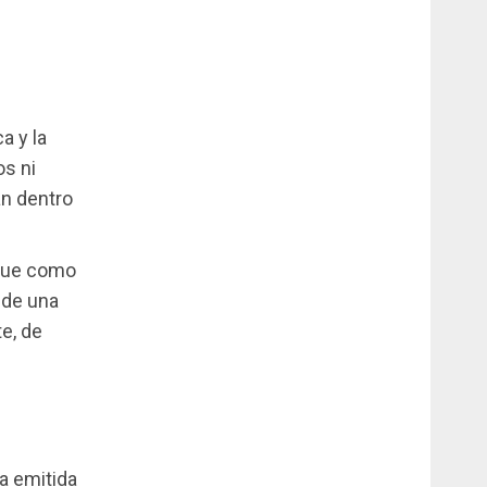
a y la
os ni
án dentro
oque como
 de una
e, de
a emitida