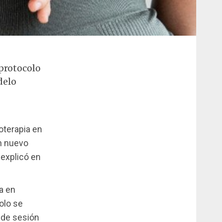
protocolo
delo
ioterapia en
 nuevo
explicó en
ia en
colo se
o de sesión