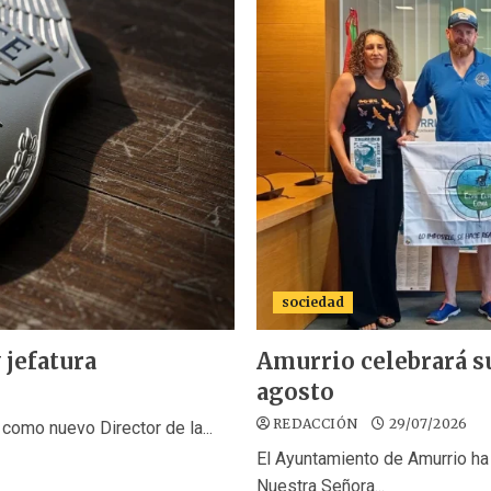
sociedad
 jefatura
Amurrio celebrará sus
agosto
REDACCIÓN
29/07/2026
como nuevo Director de la...
El Ayuntamiento de Amurrio ha
Nuestra Señora...