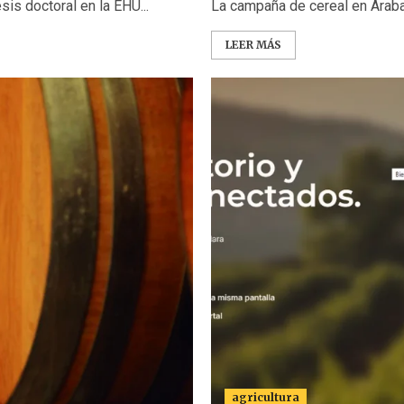
sis doctoral en la EHU...
La campaña de cereal en Araba 
LEER MÁS
agricultura