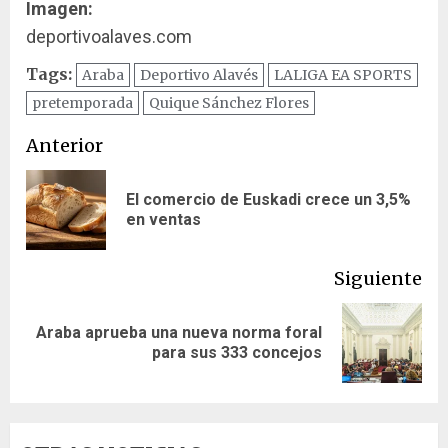
Imagen:
deportivoalaves.com
Tags:
Araba
Deportivo Alavés
LALIGA EA SPORTS
pretemporada
Quique Sánchez Flores
Navegación
Anterior
de
El comercio de Euskadi crece un 3,5%
En
entradas
en ventas
ant
Siguiente
Araba aprueba una nueva norma foral
Siguiente
para sus 333 concejos
entrada: