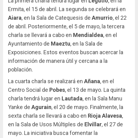
La primera charla tendrá lugar en
Legutio
, en la
Ermita, el 15 de abril. La segunda se celebrará en
Aiara
, en la Sala de Catequesis de
Amurrio
, el 22
de abril. Posteriormente, el 5 de mayo, la tercera
charla se llevará a cabo en
Mendialdea
, en el
Ayuntamiento de
Maeztu
, en la Sala de
Exposiciones. Estos eventos buscan acercar la
información de manera útil y cercana a la
población.
La cuarta charla se realizará en
Añana
, en el
Centro Social de
Pobes
, el 13 de mayo. La quinta
charla tendrá lugar en
Lautada
, en la Sala Manu
Yanke de
Agurain
, el 20 de mayo. Finalmente, la
sexta charla se llevará a cabo en
Rioja Alavesa
,
en la Sala de Usos Múltiples de
Elvillar
, el 27 de
mayo. La iniciativa busca fomentar la