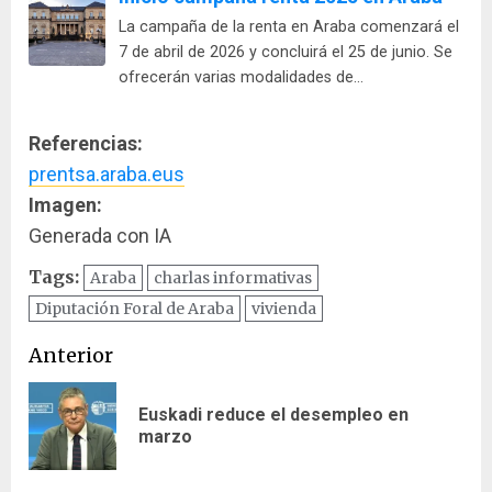
La campaña de la renta en Araba comenzará el
7 de abril de 2026 y concluirá el 25 de junio. Se
ofrecerán varias modalidades de…
Referencias:
prentsa.araba.eus
Imagen:
Generada con IA
Tags:
Araba
charlas informativas
Diputación Foral de Araba
vivienda
Navegación
Anterior
de
Euskadi reduce el desempleo en
En
entradas
marzo
ant