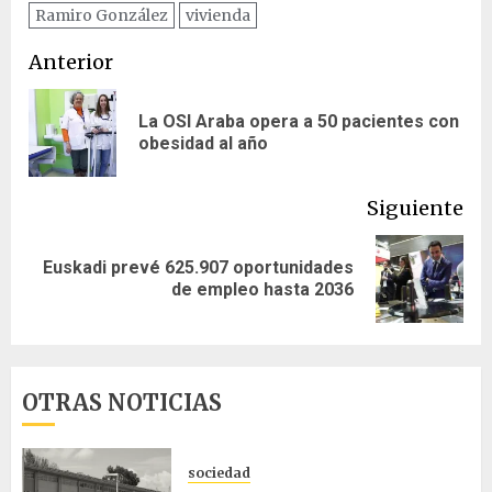
Ramiro González
vivienda
Navegación
Anterior
de
La OSI Araba opera a 50 pacientes con
En
entradas
obesidad al año
ant
Siguiente
Euskadi prevé 625.907 oportunidades
Siguiente
de empleo hasta 2036
entrada:
OTRAS NOTICIAS
sociedad