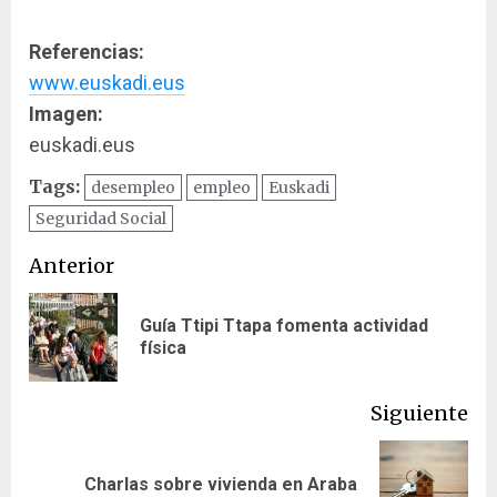
Referencias:
www.euskadi.eus
Imagen:
euskadi.eus
Tags:
desempleo
empleo
Euskadi
Seguridad Social
Navegación
Anterior
de
Guía Ttipi Ttapa fomenta actividad
En
entradas
física
ant
Siguiente
Siguiente
Charlas sobre vivienda en Araba