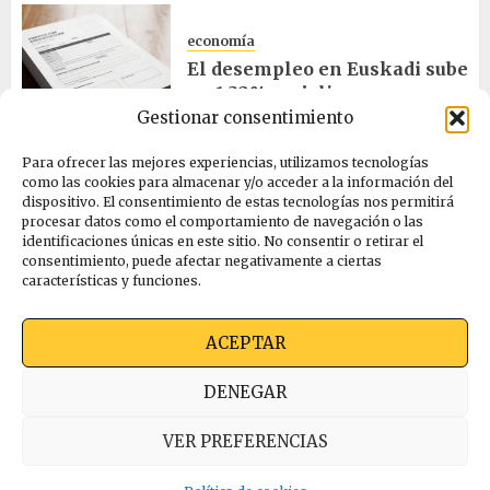
economía
El desempleo en Euskadi sube
un 1,32% en julio
Gestionar consentimiento
06/08/2026
Para ofrecer las mejores experiencias, utilizamos tecnologías
como las cookies para almacenar y/o acceder a la información del
salud
dispositivo. El consentimiento de estas tecnologías nos permitirá
procesar datos como el comportamiento de navegación o las
Bilbao acogerá el mayor
identificaciones únicas en este sitio. No consentir o retirar el
congreso europeo de salud
consentimiento, puede afectar negativamente a ciertas
pública en noviembre
características y funciones.
06/08/2026
ACEPTAR
Quienes somos
Ekimen Press
Privacidad
DENEGAR
Política de cookies (UE)
VER PREFERENCIAS
© ARABAKOAK 2026 | Editado con
Ekimen Press
by