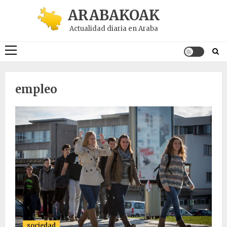
Saltar
ARABAKOAK
al
Actualidad diaria en Araba
contenido
Menú
principal
empleo
sociedad