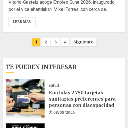
Vitoria-Gasteiz acoge Empleo Gune 2026, inaugurado
por el vicelehendakari Mikel Torres, con cerca de...
LEER MÁS
Paginación
1
2
3
4
Siguiente
de
entradas
TE PUEDEN INTERESAR
salud
Emitidas 2.750 tarjetas
sanitarias preferentes para
personas con discapacidad
08/08/2026