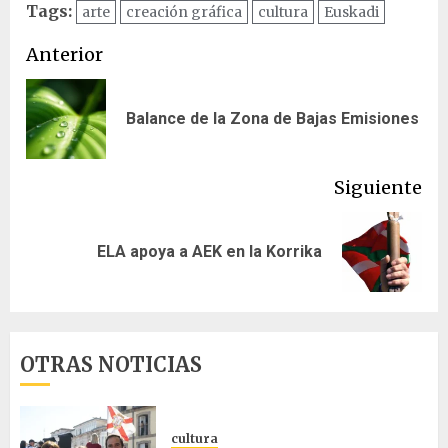
Tags:
arte
creación gráfica
cultura
Euskadi
Navegación
Anterior
de
En
Balance de la Zona de Bajas Emisiones
entradas
ant
Siguiente
Siguiente
ELA apoya a AEK en la Korrika
entrada:
OTRAS NOTICIAS
cultura