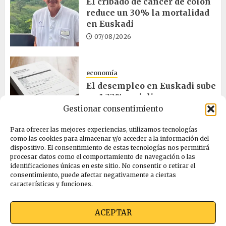
El cribado de cáncer de colon
reduce un 30% la mortalidad
en Euskadi
07/08/2026
economía
El desempleo en Euskadi sube
un 1,32% en julio
Gestionar consentimiento
06/08/2026
Para ofrecer las mejores experiencias, utilizamos tecnologías
como las cookies para almacenar y/o acceder a la información del
salud
dispositivo. El consentimiento de estas tecnologías nos permitirá
procesar datos como el comportamiento de navegación o las
Bilbao acogerá el mayor
identificaciones únicas en este sitio. No consentir o retirar el
congreso europeo de salud
consentimiento, puede afectar negativamente a ciertas
pública en noviembre
características y funciones.
06/08/2026
ACEPTAR