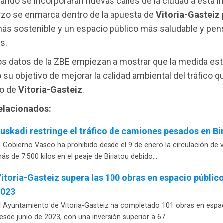
uando se incorporarán nuevas calles de la ciudad a esta ini
rzo se enmarca dentro de la apuesta de
Vitoria-Gasteiz
ás sostenible y un espacio público más saludable y pen
s.
os datos de la ZBE empiezan a mostrar que la medida est
su objetivo de mejorar la calidad ambiental del tráfico qu
ro de
Vitoria-Gasteiz
.
relacionados:
uskadi restringe el tráfico de camiones pesados en Bi
l Gobierno Vasco ha prohibido desde el 9 de enero la circulación de 
ás de 7.500 kilos en el peaje de Biriatou debido…
itoria-Gasteiz supera las 100 obras en espacio públic
2023
l Ayuntamiento de Vitoria-Gasteiz ha completado 101 obras en espac
esde junio de 2023, con una inversión superior a 67…