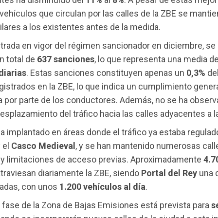
ehículos que circulan por las calles de la ZBE se manti
ilares a los existentes antes de la medida.
trada en vigor del régimen sancionador en diciembre, se
n total de
637 sanciones
, lo que representa una media d
diarias
. Estas sanciones constituyen apenas un
0,3%
del
istrados en la ZBE, lo que indica un cumplimiento gener
a por parte de los conductores. Además, no se ha obser
esplazamiento del tráfico hacia las calles adyacentes a l
a implantado en áreas donde el tráfico ya estaba regulad
 el
Casco Medieval
, y se han mantenido numerosas call
 y limitaciones de acceso previas. Aproximadamente
4.7
traviesan diariamente la ZBE, siendo
Portal del Rey
una d
tadas, con unos
1.200 vehículos al día
.
fase de la Zona de Bajas Emisiones está prevista para
s