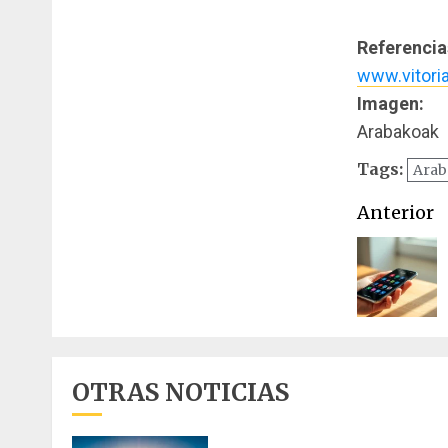
Referencia
www.vitoria
Imagen:
Arabakoak
Tags:
Arab
Naveg
Anterior
de
entrad
OTRAS NOTICIAS