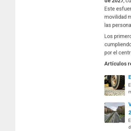
de 2027
, c
Este esfue
movilidad m
las persona
Los primer
cumpliendo 
por el cent
Artículos 
E
E
m
V
E
d