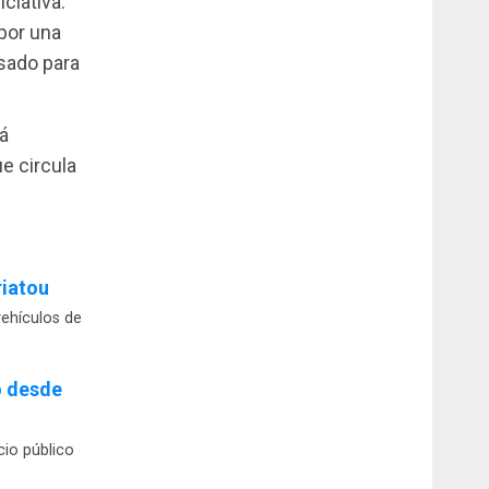
ciativa.
por una
sado para
á
e circula
riatou
vehículos de
o desde
io público