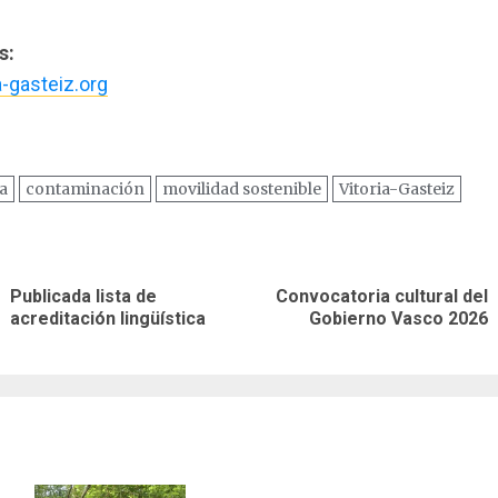
s:
-gasteiz.org
a
contaminación
movilidad sostenible
Vitoria-Gasteiz
ación
Publicada lista de
Convocatoria cultural del
Entrada
Siguiente
as
acreditación lingüística
Gobierno Vasco 2026
anterior:
entrada: