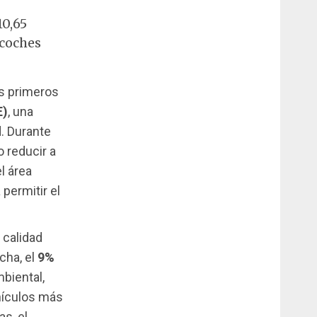
10,65
 coches
os primeros
E)
, una
. Durante
o reducir a
l área
 permitir el
 calidad
cha, el
9%
biental,
hículos más
as, el