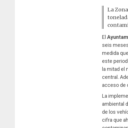
La Zona 
tonelad
contami
El
Ayuntami
seis meses
medida que 
este period
la mitad el
central. A
acceso de c
La implemen
ambiental d
de los vehí
cifra que a
contaminan