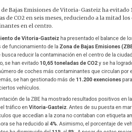
de Bajas Emisiones de Vitoria-Gasteiz ha evitado 
as de CO2 en seis meses, reduciendo a la mitad los
nantes en el centro.
ento de Vitoria-Gasteiz
ha presentado el balance de l
 de funcionamiento de la
Zona de Bajas Emisiones (ZB
busca reducir la contaminación en el centro de la ciudad
o, se han evitado
10,65 toneladas de CO2
y se ha lograd
 número de coches más contaminantes que circulan por e
demás, se han gestionado más de
11.200 exenciones
para
iertos vehículos.
tación de la ZBE ha mostrado resultados positivos en la
el tráfico en
Vitoria-Gasteiz
. Antes de su puesta en mar
culos que accedían a la zona no contaban con etiqueta am
hora se ha reducido al
4%
. Asimismo, el porcentaje de ve
tes ha disminuido del
11%
al
8%
. A pesar de estas mejor