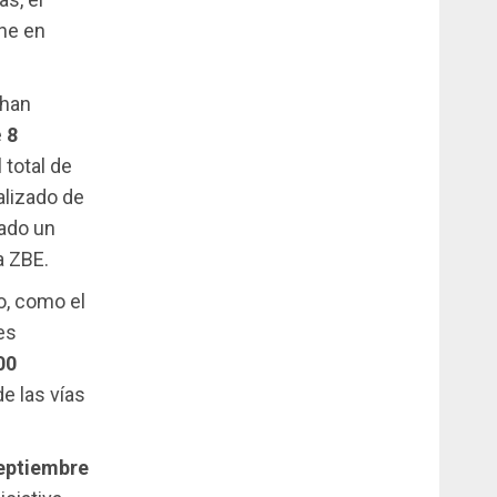
ene en
 han
e
8
 total de
alizado de
vado un
a ZBE.
o, como el
es
00
e las vías
eptiembre