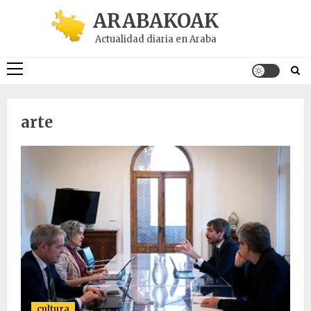
Saltar
ARABAKOAK
al
Actualidad diaria en Araba
contenido
Menú
principal
arte
cultura