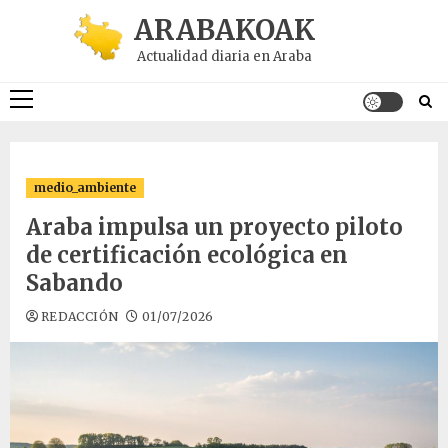
Saltar
ARABAKOAK
al
Actualidad diaria en Araba
contenido
Menú
principal
medio_ambiente
Araba impulsa un proyecto piloto
de certificación ecológica en
Sabando
REDACCIÓN
01/07/2026