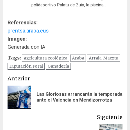
polideportivo Palatu de Zuia, la piscina…
Referencias:
prentsa.araba.eus
Imagen:
Generada con IA
Tags:
agricultura ecológica
Araba
Arraia-Maeztu
Diputación Foral
Ganadería
Navegación
Anterior
de
Las Gloriosas arrancarán la temporada
En
entradas
ante el Valencia en Mendizorrotza
ant
Siguiente