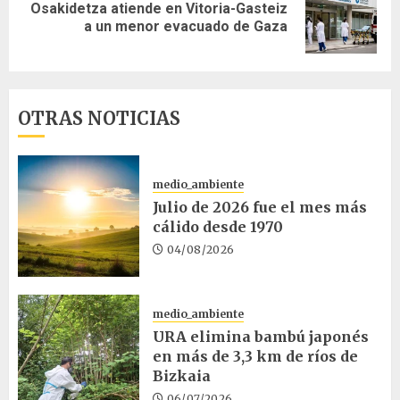
Osakidetza atiende en Vitoria-Gasteiz
Siguiente
a un menor evacuado de Gaza
entrada:
OTRAS NOTICIAS
medio_ambiente
Julio de 2026 fue el mes más
cálido desde 1970
04/08/2026
medio_ambiente
URA elimina bambú japonés
en más de 3,3 km de ríos de
Bizkaia
06/07/2026