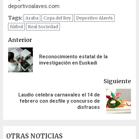
deportivoalaves.com
Tags:
Araba
Copa del Rey
Deportivo Alavés
fútbol
Real Sociedad
Navegación
Anterior
de
Reconocimiento estatal de la
En
entradas
investigación en Euskadi
ant
Siguiente
Laudio celebra carnavales el 14 de
Siguiente
febrero con desfile y concurso de
entrada:
disfraces
OTRAS NOTICIAS