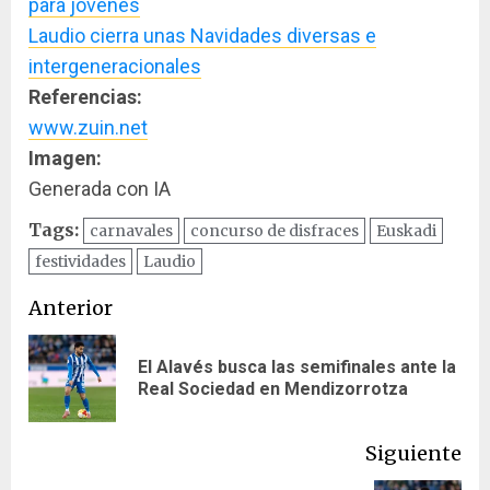
para jóvenes
Laudio cierra unas Navidades diversas e
intergeneracionales
Referencias:
www.zuin.net
Imagen:
Generada con IA
Tags:
carnavales
concurso de disfraces
Euskadi
festividades
Laudio
Navegación
Anterior
de
El Alavés busca las semifinales ante la
En
entradas
Real Sociedad en Mendizorrotza
ant
Siguiente