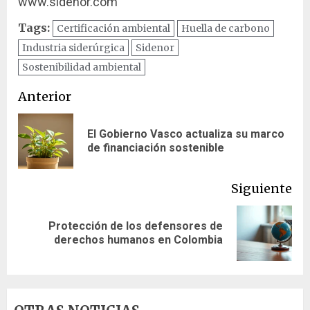
www.sidenor.com
Tags:
Certificación ambiental
Huella de carbono
Industria siderúrgica
Sidenor
Sostenibilidad ambiental
Navegación
Anterior
de
El Gobierno Vasco actualiza su marco
En
entradas
de financiación sostenible
ant
Siguiente
Protección de los defensores de
Siguiente
derechos humanos en Colombia
entrada: