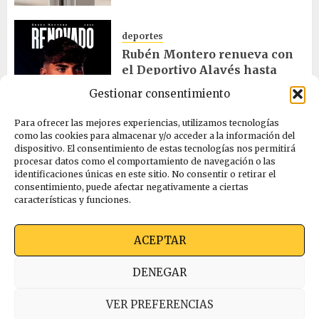
deportes
Rubén Montero renueva con
el Deportivo Alavés hasta
2028
Gestionar consentimiento
05/08/2026
Para ofrecer las mejores experiencias, utilizamos tecnologías
como las cookies para almacenar y/o acceder a la información del
dispositivo. El consentimiento de estas tecnologías nos permitirá
cultura
procesar datos como el comportamiento de navegación o las
Melgosa, Barredo y Hurtado
identificaciones únicas en este sitio. No consentir o retirar el
asisten a la Bajada de Celedón
consentimiento, puede afectar negativamente a ciertas
características y funciones.
05/08/2026
ACEPTAR
Quienes somos
Ekimen Press
Privacidad
DENEGAR
Política de cookies (UE)
VER PREFERENCIAS