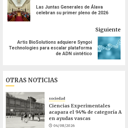
de
Las Juntas Generales de Álava
En
entradas
celebran su primer pleno de 2026
ant
Siguiente
Artis BioSolutions adquiere Syngoi
Siguiente
Technologies para escalar plataforma
entrada:
de ADN sintético
OTRAS NOTICIAS
sociedad
Ciencias Experimentales
acapara el 94% de categoría A
en ayudas vascas
04/08/2026