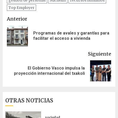
gestión de personas
Michelin
recursos humanos
Top Employer
Navegación
Anterior
de
Programas de avales y garantías para
En
entradas
facilitar el acceso a vivienda
ant
Siguiente
El Gobierno Vasco impulsa la
Siguiente
proyección internacional del txakoli
entrada:
OTRAS NOTICIAS
sociedad