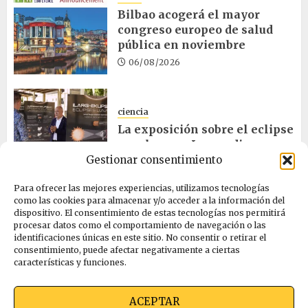
Bilbao acogerá el mayor
congreso europeo de salud
pública en noviembre
06/08/2026
ciencia
La exposición sobre el eclipse
concluye en Laguardia
Gestionar consentimiento
06/08/2026
Para ofrecer las mejores experiencias, utilizamos tecnologías
como las cookies para almacenar y/o acceder a la información del
salud
dispositivo. El consentimiento de estas tecnologías nos permitirá
procesar datos como el comportamiento de navegación o las
Osakidetza invertirá más de
identificaciones únicas en este sitio. No consentir o retirar el
un millón en rehabilitar el
consentimiento, puede afectar negativamente a ciertas
ambulatorio de Eibar
características y funciones.
05/08/2026
ACEPTAR