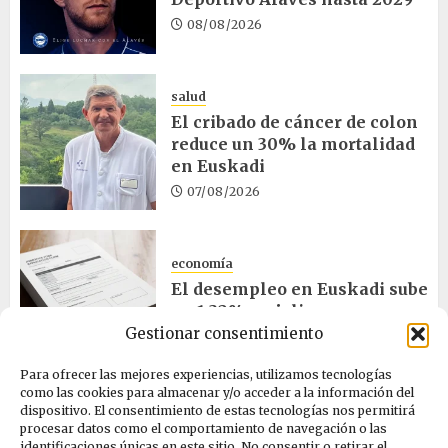
08/08/2026
salud
El cribado de cáncer de colon
reduce un 30% la mortalidad
en Euskadi
07/08/2026
economía
El desempleo en Euskadi sube
un 1,32% en julio
Gestionar consentimiento
06/08/2026
Para ofrecer las mejores experiencias, utilizamos tecnologías
como las cookies para almacenar y/o acceder a la información del
salud
dispositivo. El consentimiento de estas tecnologías nos permitirá
procesar datos como el comportamiento de navegación o las
Bilbao acogerá el mayor
identificaciones únicas en este sitio. No consentir o retirar el