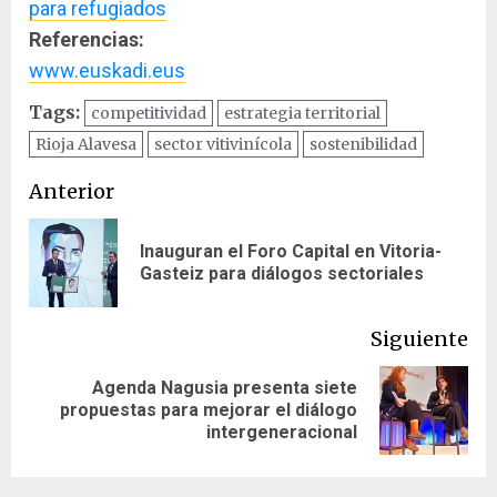
para refugiados
Referencias:
www.euskadi.eus
Tags:
competitividad
estrategia territorial
Rioja Alavesa
sector vitivinícola
sostenibilidad
Navegación
Anterior
de
Inauguran el Foro Capital en Vitoria-
En
entradas
Gasteiz para diálogos sectoriales
ant
Siguiente
Agenda Nagusia presenta siete
Siguiente
propuestas para mejorar el diálogo
entrada:
intergeneracional