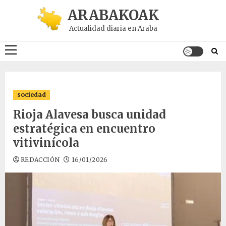
Saltar
ARABAKOAK
al
Actualidad diaria en Araba
contenido
Menú
principal
sociedad
Rioja Alavesa busca unidad
estratégica en encuentro
vitivinícola
REDACCIÓN
16/01/2026