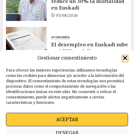
reduce un 30% la mortalidad
en Euskadi
07/08/2026
economía
El desempleo en Euskadi sube
un 1,32% en julio
Gestionar consentimiento
06/08/2026
Para ofrecer las mejores experiencias, utilizamos tecnologías
como las cookies para almacenar y/o acceder a la información del
salud
dispositivo. El consentimiento de estas tecnologías nos permitirá
procesar datos como el comportamiento de navegación o las
Bilbao acogerá el mayor
identificaciones únicas en este sitio. No consentir o retirar el
congreso europeo de salud
consentimiento, puede afectar negativamente a ciertas
pública en noviembre
características y funciones.
06/08/2026
ACEPTAR
Quienes somos
Ekimen Press
Privacidad
DENEGAR