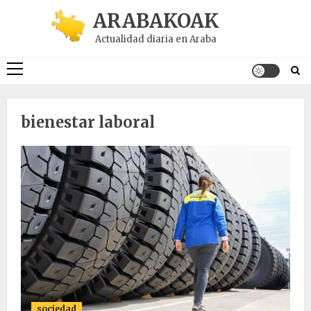
Saltar
ARABAKOAK
al
Actualidad diaria en Araba
contenido
Menú
principal
bienestar laboral
sociedad