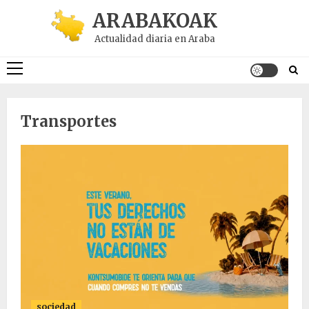
Saltar
ARABAKOAK
al
Actualidad diaria en Araba
contenido
Menú
principal
Transportes
sociedad