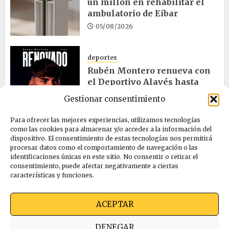
un millón en rehabilitar el
ambulatorio de Eibar
05/08/2026
deportes
Rubén Montero renueva con
el Deportivo Alavés hasta
2028
Gestionar consentimiento
05/08/2026
Para ofrecer las mejores experiencias, utilizamos tecnologías
como las cookies para almacenar y/o acceder a la información del
dispositivo. El consentimiento de estas tecnologías nos permitirá
cultura
procesar datos como el comportamiento de navegación o las
Melgosa, Barredo y Hurtado
identificaciones únicas en este sitio. No consentir o retirar el
asisten a la Bajada de Celedón
consentimiento, puede afectar negativamente a ciertas
características y funciones.
05/08/2026
ACEPTAR
Quienes somos
Ekimen Press
Privacidad
DENEGAR