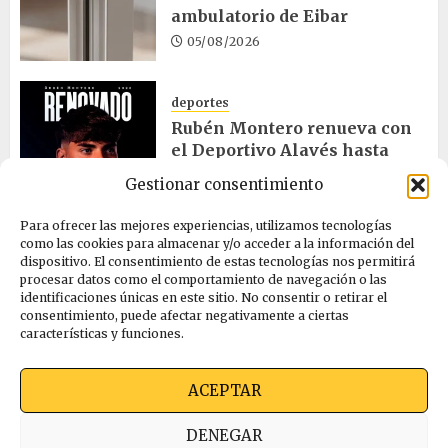
ambulatorio de Eibar
05/08/2026
deportes
Rubén Montero renueva con
el Deportivo Alavés hasta
2028
Gestionar consentimiento
05/08/2026
Para ofrecer las mejores experiencias, utilizamos tecnologías
como las cookies para almacenar y/o acceder a la información del
dispositivo. El consentimiento de estas tecnologías nos permitirá
cultura
procesar datos como el comportamiento de navegación o las
Melgosa, Barredo y Hurtado
identificaciones únicas en este sitio. No consentir o retirar el
asisten a la Bajada de Celedón
consentimiento, puede afectar negativamente a ciertas
características y funciones.
05/08/2026
ACEPTAR
Quienes somos
Ekimen Press
Privacidad
DENEGAR