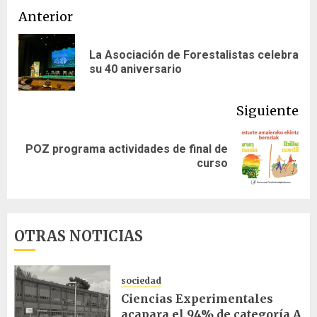
Navegación
Anterior
de
La Asociación de Forestalistas celebra
En
entradas
su 40 aniversario
ant
Siguiente
POZ programa actividades de final de
Siguiente
curso
entrada:
OTRAS NOTICIAS
sociedad
Ciencias Experimentales
acapara el 94% de categoría A