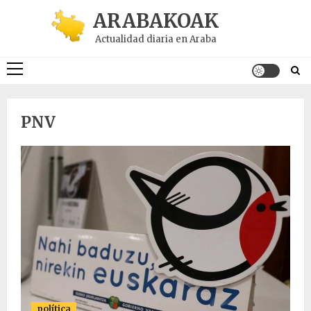
Saltar
ARABAKOAK
al
Actualidad diaria en Araba
contenido
Menú
principal
PNV
política