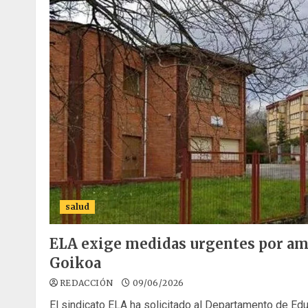
salud
ELA exige medidas urgentes por am
Goikoa
REDACCIÓN
09/06/2026
El sindicato ELA ha solicitado al Departamento de Edu