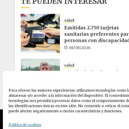
TE PUEDEN INTERESAR
salud
Emitidas 2.750 tarjetas
sanitarias preferentes pa
personas con discapacida
08/08/2026
salud
El cribado de cáncer de
colon reduce un 30% la
mortalidad en Euskadi
Para ofrecer las mejores experiencias, utilizamos tecnologías como l
07/08/2026
almacenar y/o acceder a la información del dispositivo. El consentimi
tecnologías nos permitirá procesar datos como el comportamiento d
las identificaciones únicas en este sitio. No consentir o retirar el co
puede afectar negativamente a ciertas características y funciones.
Quiene
Política de cookies
© 