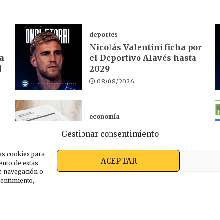
deportes
Nicolás Valentini ficha por
ra
el Deportivo Alavés hasta
d
2029
08/08/2026
economía
El desempleo en Euskadi
Gestionar consentimiento
sube un 1,32% en julio
06/08/2026
as cookies para
ACEPTAR
ento de estas
e navegación o
nsentimiento,
s somos
Ekimen Press
Privacidad
Política de cooki
ARABAKOAK 2026 | Editado con
Ekimen Press
by
Gako 