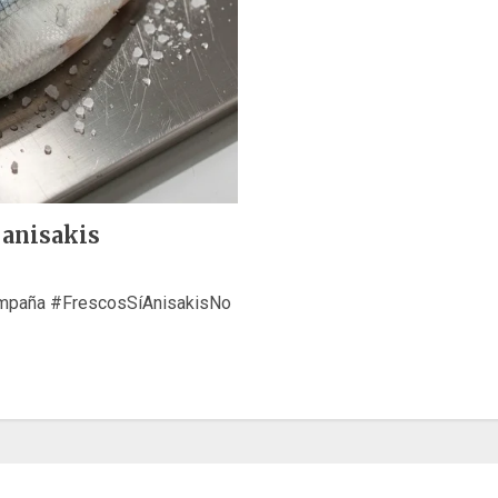
 anisakis
campaña #FrescosSíAnisakisNo