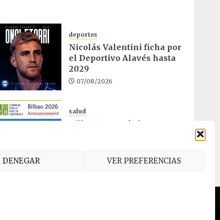
deportes
Nicolás Valentini ficha por
el Deportivo Alavés hasta
2029
07/08/2026
salud
Bilbao acogerá el mayor
congreso europeo de salud
pública en noviembre
06/08/2026
DENEGAR
VER PREFERENCIAS
es (UE)
AI
.