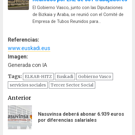
El Gobierno Vasco, junto con las Diputaciones
de Bizkaia y Araba, se reunió con el Comité de
Empresa de Tubos Reunidos para…
Referencias:
www.euskadi.eus
Imagen:
Generada con IA
Tags:
ELKAR-HITZ
Euskadi
Gobierno Vasco
servicios sociales
Tercer Sector Social
Navegación
Anterior
de
Nasuvinsa deberá abonar 6.939 euros
En
entradas
por diferencias salariales
ant