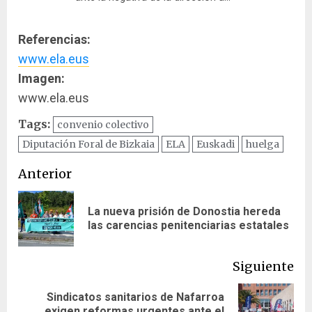
Referencias:
www.ela.eus
Imagen:
www.ela.eus
Tags:
convenio colectivo
Diputación Foral de Bizkaia
ELA
Euskadi
huelga
Navegación
Anterior
de
La nueva prisión de Donostia hereda
En
entradas
las carencias penitenciarias estatales
ant
Siguiente
Sindicatos sanitarios de Nafarroa
Siguiente
exigen reformas urgentes ante el