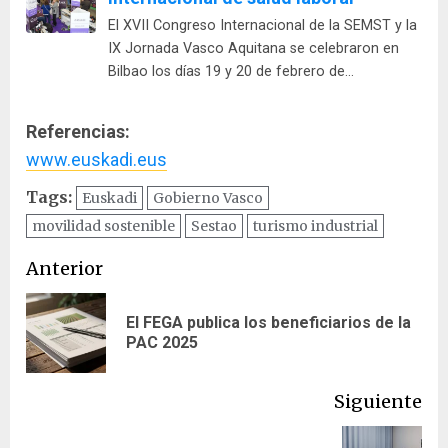
El XVII Congreso Internacional de la SEMST y la
IX Jornada Vasco Aquitana se celebraron en
Bilbao los días 19 y 20 de febrero de…
Referencias:
www.euskadi.eus
Tags:
Euskadi
Gobierno Vasco
movilidad sostenible
Sestao
turismo industrial
Navegación
Anterior
de
El FEGA publica los beneficiarios de la
En
entradas
PAC 2025
ant
Siguiente