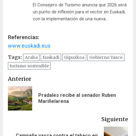
El Consejero de Turismo anuncia que 2026 será
un punto de inflexión para el sector en Euskadi,
con la implementación de una nueva…
Referencias:
www.euskadi.eus
Tags:
Araba
Euskadi
Gipuzkoa
Gobierno Vasco
turismo sostenible
Navegación
Anterior
de
Pradales recibe al senador Ruben
En
entradas
Mariñelarena
ant
Siguiente
Campaña vasca contra el tabaco en