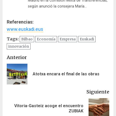
Madrid en la Comisión Mixta de Transferencias,
según anunció la consejera María…
Referencias:
www.euskadi.eus
Tags:
Bilbao
Economía
Empresa
Euskadi
innovación
Navegación
Anterior
de
En
Atotxa encara el final de las obras
entradas
ant
Siguiente
Vitoria-Gasteiz acoge el encuentro
Siguiente
ZUBIAK
entrada: