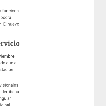
ya funciona
 podrá
n. El nuevo
ervicio
viembre
.
odo que el
estación
visionales.
 derribaba
ingular
ginal.