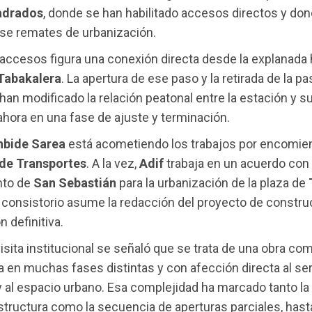
adrados
, donde se han habilitado accesos directos y do
se remates de urbanización.
accesos figura una conexión directa desde la explanada 
Tabakalera
. La apertura de ese paso y la retirada de la pa
 han modificado la relación peatonal entre la estación y s
ahora en una fase de ajuste y terminación.
nbide Sarea
está acometiendo los trabajos por encomie
 de Transportes
. A la vez,
Adif
trabaja en un acuerdo con 
nto de
San Sebastián
para la urbanización de la plaza de
 consistorio asume la redacción del proyecto de constru
 definitiva.
visita institucional se señaló que se trata de una obra com
a en muchas fases distintas y con afección directa al ser
 y al espacio urbano. Esa complejidad ha marcado tanto la
estructura como la secuencia de aperturas parciales, hasta 