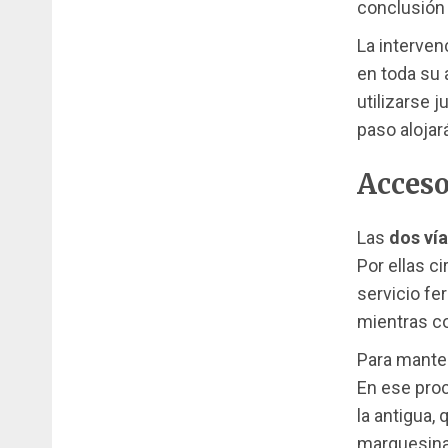
conclusión 
La interven
en toda su 
utilizarse 
paso alojar
Acceso
Las
dos ví
Por ellas c
servicio fe
mientras co
Para manten
En ese proc
la antigua,
marquesina 