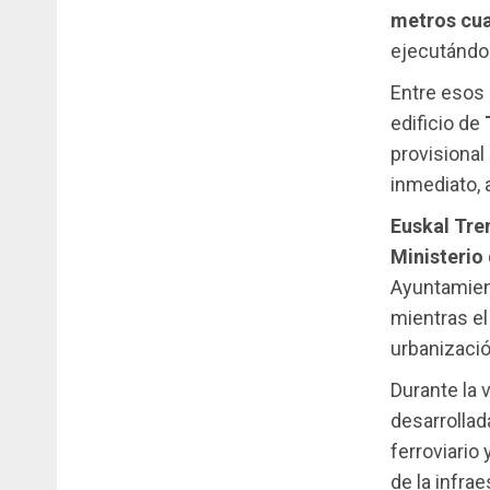
metros cu
ejecutándo
Entre esos 
edificio de
provisional
inmediato, 
Euskal Tre
Ministerio
Ayuntamie
mientras el
urbanización
Durante la 
desarrollad
ferroviario
de la infra