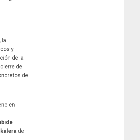
 la
icos y
ación de la
cierre de
oncretos de
ene en
nbide
kalera
de