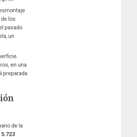
 desmontaje
 de los
el pasado
la, un
erficie.
eros, en una
i
preparada
ción
bano de la
e
5.723