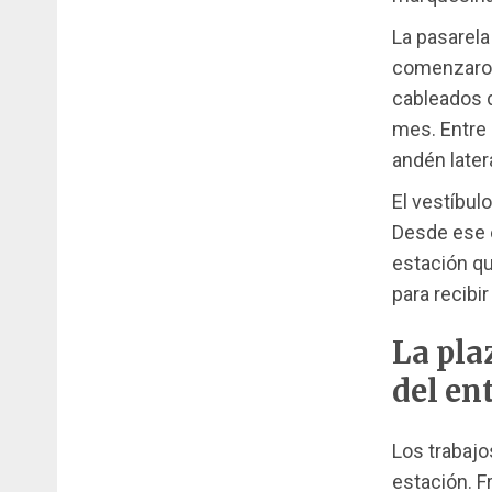
La pasarela
comenzaro
cableados d
mes. Entre 
andén later
El vestíbul
Desde ese e
estación qu
para recibir
La pla
del en
Los trabajo
estación. F