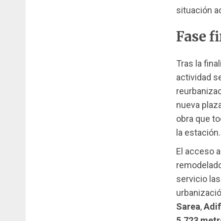
situación a
Fase f
Tras la fina
actividad s
reurbanizac
nueva plaza
obra que t
la estación.
El acceso a
remodelado
servicio la
urbanizació
Sarea
,
Adif
5.723 met