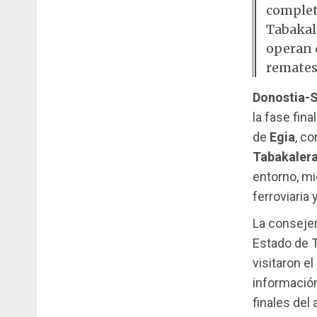
completo
Tabakal
operan 
remates 
Donostia-S
la fase fin
de
Egia
, c
Tabakaler
entorno, mi
ferroviaria 
La consejer
Estado de T
visitaron e
información 
finales del