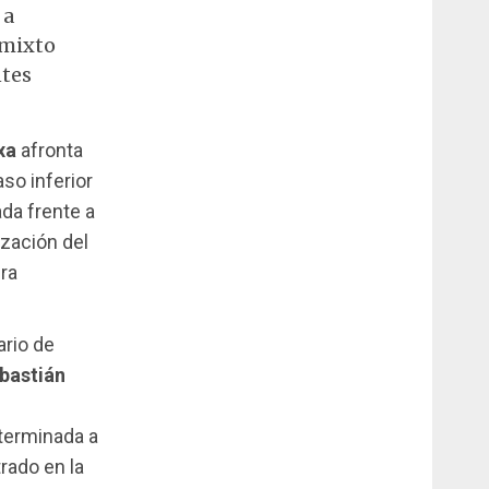
 a
 mixto
ntes
xa
afronta
aso inferior
ada frente a
ización del
ra
ario de
bastián
ó terminada a
rado en la