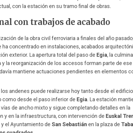
ctual, con la estación en su tramo final de obras.
inal con trabajos de acabado
lización de la obra civil ferroviaria a finales del año pasado,
e ha concentrado en instalaciones, acabados arquitectón
ión exterior. La apertura total del paso de
Egia
, la culmin
 y la reorganización de los accesos forman parte de ese 
odavía mantiene actuaciones pendientes en elementos c
 los andenes puede realizarse hoy tanto desde el edificio
 como desde el paso inferior de
Egia
. La estación manti
s vías de ancho mixto y sigue completando detalles en la
n y en la infraestructura, con intervención de
Euskal Tre
y el Ayuntamiento de
San Sebastián
en la plaza de
Taba
ros cuadrados
.