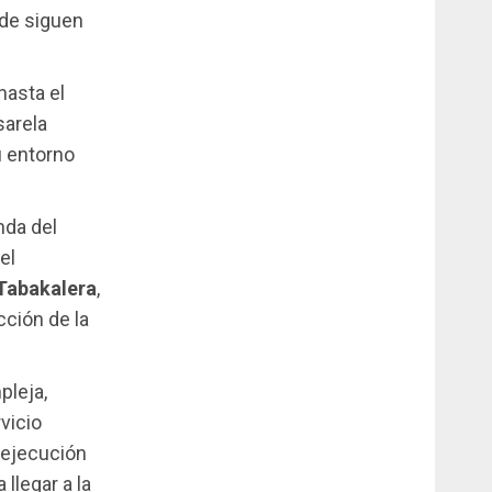
nde siguen
hasta el
sarela
u entorno
nda del
el
Tabakalera
,
cción de la
pleja,
vicio
 ejecución
llegar a la