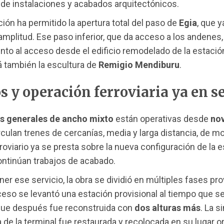
de instalaciones y acabados arquitectónicos.
ción ha permitido la apertura total del paso de
Egia
, que 
amplitud. Ese paso inferior, que da acceso a los andenes,
junto al acceso desde el edificio remodelado de la estació
á también la escultura de
Remigio Mendiburu
.
s y operación ferroviaria ya en s
as generales de ancho mixto
están operativas desde
no
irculan trenes de cercanías, media y larga distancia, de m
rroviario ya se presta sobre la nueva configuración de la 
ntinúan trabajos de acabado.
er ese servicio, la obra se dividió en múltiples fases pro
eso se levantó una estación provisional al tiempo que se
 que después fue reconstruida con
dos alturas más
. La s
de la terminal fue restaurada y recolocada en su lugar ori