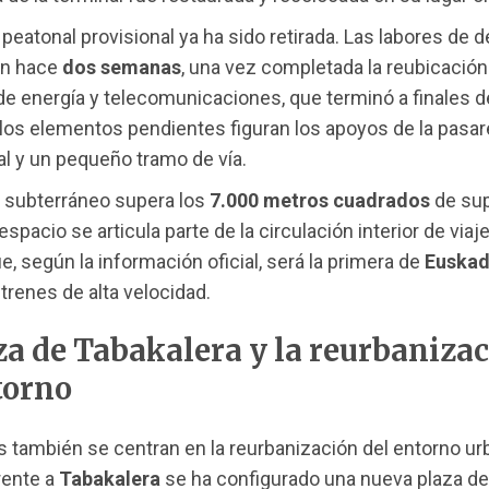
 peatonal provisional ya ha sido retirada. Las labores de
n hace
dos semanas
, una vez completada la reubicación
e energía y telecomunicaciones, que terminó a finales d
los elementos pendientes figuran los apoyos de la pasare
al y un pequeño tramo de vía.
o subterráneo supera los
7.000 metros cuadrados
de sup
spacio se articula parte de la circulación interior de viaj
e, según la información oficial, será la primera de
Euskad
 trenes de alta velocidad.
za de Tabakalera y la reurbaniza
torno
s también se centran en la reurbanización del entorno ur
rente a
Tabakalera
se ha configurado una nueva plaza d