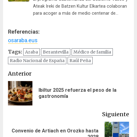
Ateak Ireki de Batzen Kultur Elkartea colaboran
para acoger a más de medio centenar de…
Referencias:
osaraba.eus
Tags:
Araba
Berantevilla
Médico de familia
Radio Nacional de España
Raúl Peña
Navegación
Anterior
de
Ibiltur 2025 refuerza el peso de la
En
entradas
gastronomía
ant
Siguiente
Convenio de Artiach en Orozko hasta
Siguiente
2028