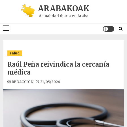
Saltar
ARABAKOAK
al
Actualidad diaria en Araba
contenido
Menú
principal
salud
Raúl Peña reivindica la cercanía
médica
REDACCIÓN
21/05/2026