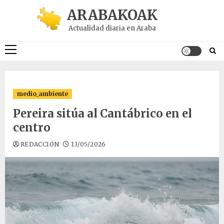
Saltar
ARABAKOAK
al
Actualidad diaria en Araba
contenido
Menú
principal
medio_ambiente
Pereira sitúa al Cantábrico en el
centro
REDACCIÓN
13/05/2026