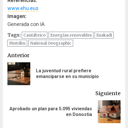
Referencias:
www.ehu.eus
Imagen:
Generada con IA
Tags:
Cantábrico
Energías renovables
Euskadi
Mutriku
National Geographic
Navegación
Anterior
de
La juventud rural prefiere
En
entradas
emanciparse en su municipio
ant
Siguiente
Aprobado un plan para 5.095 viviendas
Siguiente
en Donostia
entrada: