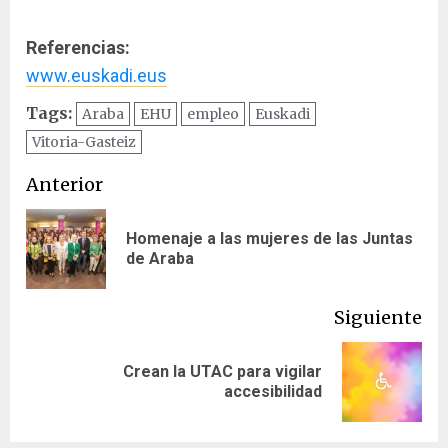
Referencias:
www.euskadi.eus
Tags:
Araba
EHU
empleo
Euskadi
Vitoria-Gasteiz
Navegación
Anterior
de
Homenaje a las mujeres de las Juntas
En
entradas
de Araba
ant
Siguiente
Crean la UTAC para vigilar
Siguiente
accesibilidad
entrada: