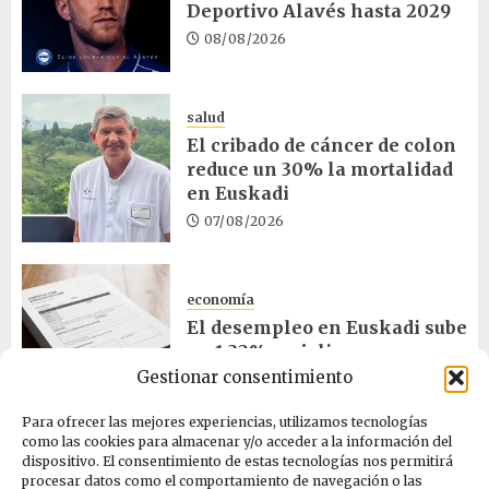
Deportivo Alavés hasta 2029
08/08/2026
salud
El cribado de cáncer de colon
reduce un 30% la mortalidad
en Euskadi
07/08/2026
economía
El desempleo en Euskadi sube
un 1,32% en julio
Gestionar consentimiento
06/08/2026
Para ofrecer las mejores experiencias, utilizamos tecnologías
como las cookies para almacenar y/o acceder a la información del
salud
dispositivo. El consentimiento de estas tecnologías nos permitirá
procesar datos como el comportamiento de navegación o las
Bilbao acogerá el mayor