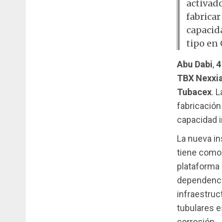
activad
fabrica
capacid
tipo en
Abu Dabi
,
4
TBX Nexxi
Tubacex
. 
fabricació
capacidad i
La nueva in
tiene como 
plataforma 
dependenci
infraestruc
tubulares e
corrosión.