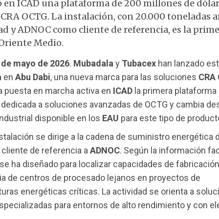
o en ICAD una plataforma de 200 millones de dólar
r CRA OCTG. La instalación, con 20.000 toneladas 
ad y ADNOC como cliente de referencia, es la prime
 Oriente Medio.
 de mayo de 2026
.
Mubadala
y
Tubacex
han lanzado est
a
en
Abu Dabi
, una nueva marca para las soluciones
CRA
La puesta en marcha activa en
ICAD
la primera plataforma 
n dedicada a soluciones avanzadas de OCTG y cambia des
ndustrial disponible en los
EAU
para este tipo de product
stalación se dirige a la cadena de suministro energética d
cliente de referencia a
ADNOC
. Según la información faci
se ha diseñado para localizar capacidades de fabricación 
a de centros de procesado lejanos en proyectos de
turas energéticas críticas. La actividad se orienta a solu
specializadas para entornos de alto rendimiento y con e