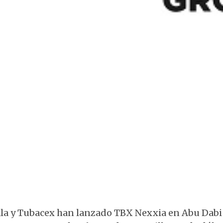
Logotipo de Tubacex Group
a y Tubacex han lanzado TBX Nexxia en Abu Dabi