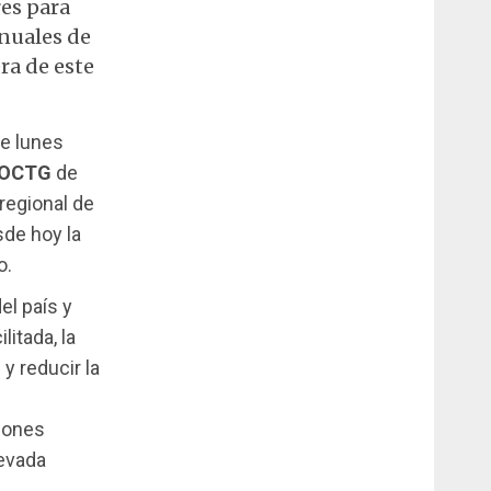
es para
anuales de
ra de este
e lunes
 OCTG
de
regional de
de hoy la
o.
el país y
litada, la
y reducir la
ciones
levada