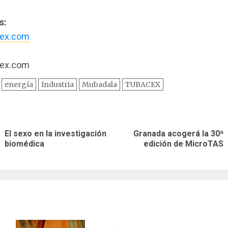
s:
ex.com
ex.com
energía
Industria
Mubadala
TUBACEX
ación
El sexo en la investigación
Granada acogerá la 30ª
Entrada
Siguiente
as
biomédica
edición de MicroTAS
anterior:
entrada: