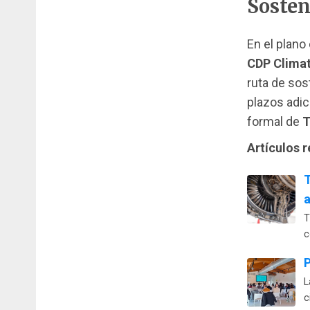
Sosten
En el plano
CDP Clima
ruta de sos
plazos adic
formal de
T
Artículos 
T
c
P
L
c