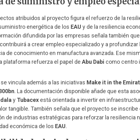
 de suministro y empleo especia
ectos atribuidos al proyecto figura el refuerzo de la resili
suministro energética de los
EAU
y de la resiliencia eco
formación difundida por las empresas señala también que 
 contribuirá a crear empleo especializado y a profundizar 
cia de conocimiento en manufactura avanzada. Ese mism
la plataforma refuerza el papel de
Abu Dabi
como centro i
 se vincula además a las iniciativas
Make it in the Emira
 300bn
. La documentación disponible añade que esta aso
dala
y
Tubacex
está orientada a invertir en infraestruct
lor tangible. También señala que el proyecto se inscribe 
n de industrias estratégicas para reforzar la resiliencia n
idad económica de los
EAU
.