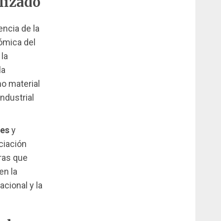
lizado
encia de la
nómica del
la
la
o material
ndustrial
tes
y
ciación
uras que
en la
acional y la