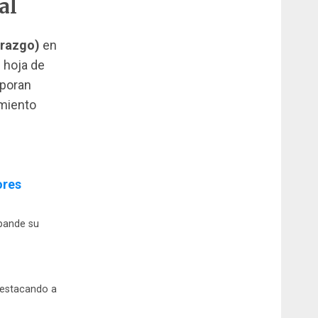
al
erazgo)
en
 hoja de
rporan
amiento
ores
pande su
destacando a