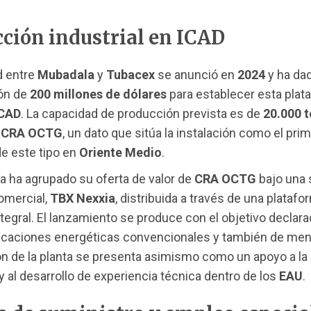
ción industrial en ICAD
d entre
Mubadala
y
Tubacex
se anunció en
2024
y ha dad
ión de
200 millones de dólares
para establecer esta plat
ICAD
. La capacidad de producción prevista es de
20.000 
e
CRA OCTG
, un dato que sitúa la instalación como el pri
de este tipo en
Oriente Medio
.
 ha agrupado su oferta de valor de
CRA OCTG
bajo una 
omercial,
TBX Nexxia
, distribuida a través de una platafo
integral. El lanzamiento se produce con el objetivo declar
licaciones energéticas convencionales y también de men
ón de la planta se presenta asimismo como un apoyo a la
y al desarrollo de experiencia técnica dentro de los
EAU
.