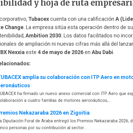
ibilidad y hoja de ruta empresari
 corporativo,
Tubacex
cuenta con una calificación
A (Lid
te Change
. La empresa sitúa esta operación dentro de su
tenibilidad,
Ambition 2030
. Los datos facilitados no inco
ionales de ampliación ni nuevas cifras más allá del lanz
BX Nexxia
este
4 de mayo de 2026
en
Abu Dabi
.
relacionados:
TUBACEX amplía su colaboración con ITP Aero en mot
aeronáuticos
UBACEX ha firmado un nuevo anexo comercial con ITP Aero que ex
olaboración a cuatro familias de motores aeronáuticos,…
remios Nekazaraba 2026 en Zigoitia
a Diputación Foral de Araba entregó los Premios Nekazaraba 2026, 
inco personas por su contribución al sector…