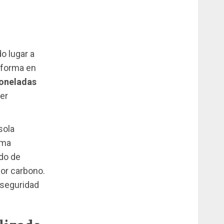
o lugar a
aforma en
toneladas
mer
sola
rma
ado de
or carbono.
 seguridad