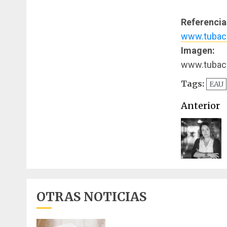
Referencia
www.tubac
Imagen:
www.tubac
Tags:
EAU
Naveg
Anterior
de
entrad
OTRAS NOTICIAS