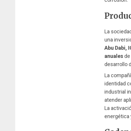
Produc
La socieda
una invers
Abu Dabi, 
anuales
d
desarrollo 
La compañía
identidad c
industrial 
atender ap
La activaci
energética 