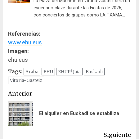
La Plaza del Machete en Vitoria-Gasteiz será un
escenario clave durante las Fiestas de 2026,
con conciertos de grupos como LA TXAMA…
Referencias:
www.ehu.eus
Imagen:
ehu.eus
Tags:
Araba
EHU
EHUP! Jaia
Euskadi
Vitoria-Gasteiz
Navegación
Anterior
de
En
El alquiler en Euskadi se estabiliza
entradas
ant
Siguiente