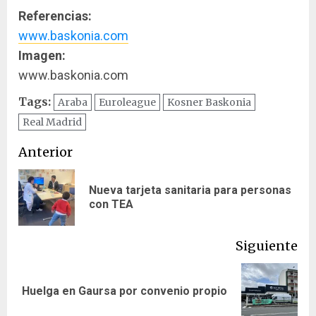
Referencias:
www.baskonia.com
Imagen:
www.baskonia.com
Tags:
Araba
Euroleague
Kosner Baskonia
Real Madrid
Navegación
Anterior
de
Nueva tarjeta sanitaria para personas
En
entradas
con TEA
ant
Siguiente
Siguiente
Huelga en Gaursa por convenio propio
entrada: