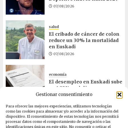
07/08/2026
salud
El cribado de cáncer de colon
reduce un 30% la mortalidad
en Euskadi
07/08/2026
economía
El desempleo en Euskadi sube
un 1,32% en julio
Gestionar consentimiento
06/08/2026
Para ofrecer las mejores experiencias, utilizamos tecnologías
como las cookies para almacenar y/o acceder a la información del
salud
dispositivo. El consentimiento de estas tecnologías nos permitirá
procesar datos como el comportamiento de navegación o las
Bilbao acogerá el mayor
identificaciones únicas en este sitio. No consentir o retirar el