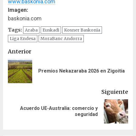
www.baskonia.com
Imagen:
baskonia.com
Tags:
Araba
Euskadi
Kosner Baskonia
Liga Endesa
MoraBanc Andorra
Navegación
Anterior
de
En
Premios Nekazaraba 2026 en Zigoitia
entradas
ant
Siguiente
Acuerdo UE-Australia: comercio y
Siguiente
seguridad
entrada: