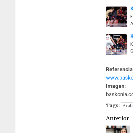
K
E
A
K
K
G
Referencia
www.basko
Imagen:
baskonia.
Tags:
Arab
Naveg
Anterior
de