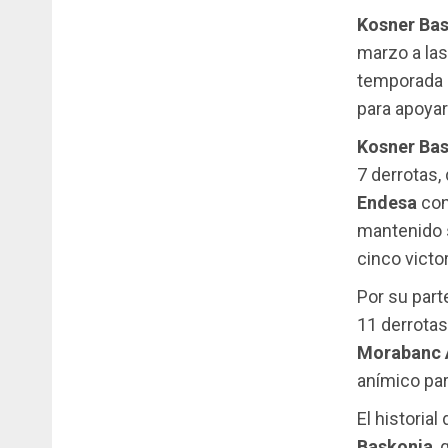
Kosner Ba
marzo a las
temporada r
para apoyar
Kosner Ba
7 derrotas
Endesa
con
mantenido s
cinco victo
Por su part
11 derrotas
Morabanc 
anímico par
El historia
Baskonia
,