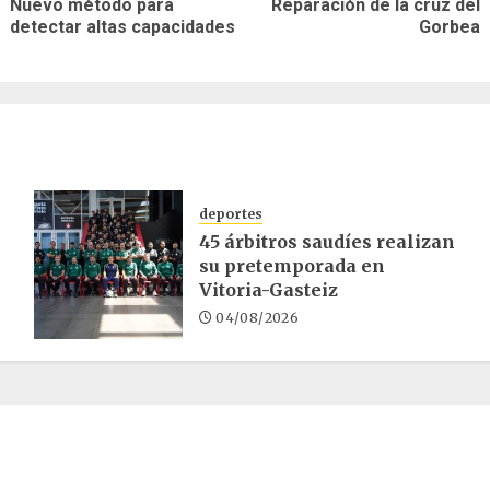
Nuevo método para
Reparación de la cruz del
Entrada
Siguiente
as
detectar altas capacidades
Gorbea
anterior:
entrada:
deportes
45 árbitros saudíes realizan
su pretemporada en
Vitoria-Gasteiz
04/08/2026