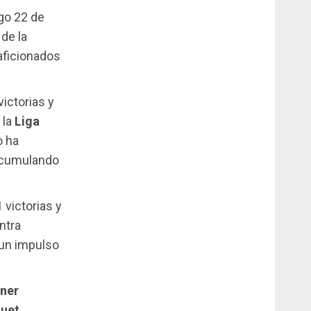
go 22 de
 de la
aficionados
ictorias y
 la
Liga
o ha
acumulando
 victorias y
ntra
 un impulso
ner
uet