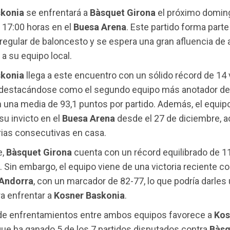
skonia
se enfrentará a
Bàsquet Girona
el próximo domin
 17:00 horas en el
Buesa Arena
. Este partido forma parte
egular de baloncesto y se espera una gran afluencia de 
 a su equipo local.
skonia
llega a este encuentro con un sólido récord de 14 v
, destacándose como el segundo equipo más anotador de
 una media de 93,1 puntos por partido. Además, el equip
u invicto en el
Buesa Arena
desde el 27 de diciembre, 
rias consecutivas en casa.
e,
Bàsquet Girona
cuenta con un récord equilibrado de 11
. Sin embargo, el equipo viene de una victoria reciente co
Andorra
, con un marcador de 82-77, lo que podría darles
a enfrentar a
Kosner Baskonia
.
l de enfrentamientos entre ambos equipos favorece a
Kos
 que ha ganado 5 de los 7 partidos disputados contra
Bàsq