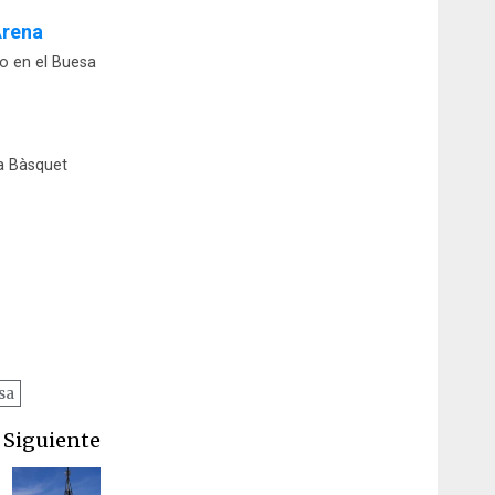
Arena
do en el Buesa
a Bàsquet
sa
Siguiente