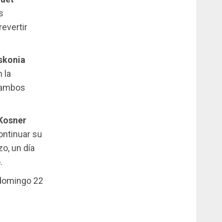
s
revertir
skonia
 la
a ambos
Kosner
ontinuar su
zo, un día
.
 domingo 22