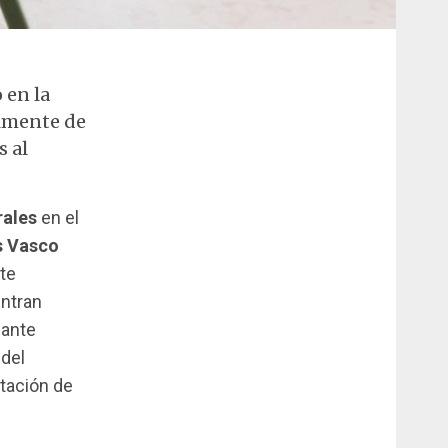
 en la
almente de
s al
rales
en el
s Vasco
te
entran
pante
 del
tación de