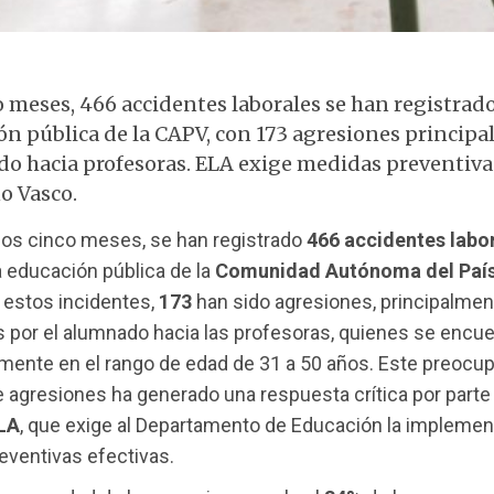
Aula vacía con mochila
 meses, 466 accidentes laborales se han registrado
ón pública de la CAPV, con 173 agresiones princip
o hacia profesoras. ELA exige medidas preventiva
o Vasco.
mos cinco meses, se han registrado
466 accidentes labo
a educación pública de la
Comunidad Autónoma del Paí
e estos incidentes,
173
han sido agresiones, principalmen
 por el alumnado hacia las profesoras, quienes se encu
mente en el rango de edad de 31 a 50 años. Este preocu
agresiones ha generado una respuesta crítica por parte
LA
, que exige al Departamento de Educación la implemen
eventivas efectivas.