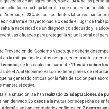
la gravedad de las agresiones, solo el
34%
de las person
an solicitado una baja laboral, lo que sugiere un posible 
os. Además, el
23%
de los accidentes laborales han ocurri
 decir, durante el trayecto hacia o desde el lugar de trabajo
esalta la necesidad de un diagnóstico adecuado y la adop
ventivas eficaces para proteger la salud laboral del pers
 de Prevención del Gobierno Vasco, que debería desempe
al en la mitigación de estos riesgos, cuenta actualmente
 técnicos
, de los cuales únicamente
11 están cubiertos
s de ELA, el Gobierno Vasco no tiene planes de reforzar
 que ha generado críticas por la falta de acción para abord
e manera efectiva.
a a la situación, se han realizado
22 adaptaciones de pu
e han derivado
36 casos
a la mutua por sospecha de en
. Además, se han constatado conflictos en
7 centros ed