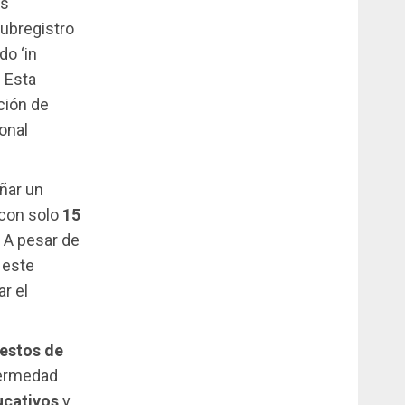
as
subregistro
do ‘in
. Esta
ción de
onal
ñar un
 con solo
15
. A pesar de
 este
ar el
estos de
fermedad
ucativos
y