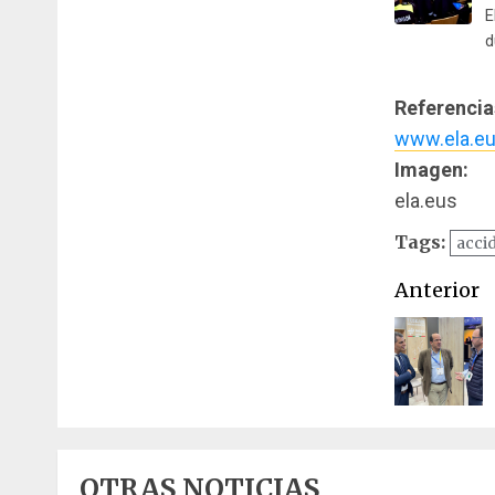
E
d
Referencia
www.ela.e
Imagen:
ela.eus
Tags:
acci
Naveg
Anterior
de
entrad
OTRAS NOTICIAS