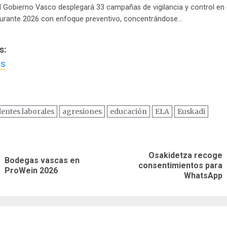
l Gobierno Vasco desplegará 33 campañas de vigilancia y control en 
urante 2026 con enfoque preventivo, concentrándose…
s:
us
dentes laborales
agresiones
educación
ELA
Euskadi
ación
Osakidetza recoge
Bodegas vascas en
Entrada
Siguiente
consentimientos para
as
ProWein 2026
anterior:
entrada:
WhatsApp