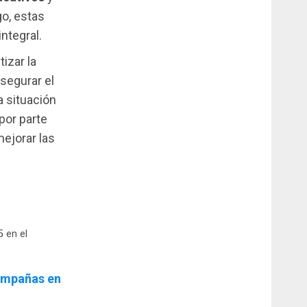
go, estas
ntegral.
izar la
segurar el
a situación
por parte
ejorar las
 en el
campañas en