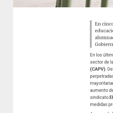
En cinco
educaci
alumnad
Gobiern
En los últi
sector de l
(CAPV)
. D
perpetradas
mayoritaria
aumento de 
sindicato
E
medidas pr