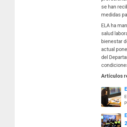
se han rec
medidas par
ELA ha mani
salud labor
bienestar de
actual pone
del Departa
condiciones
Artículos 
E
E
P
E