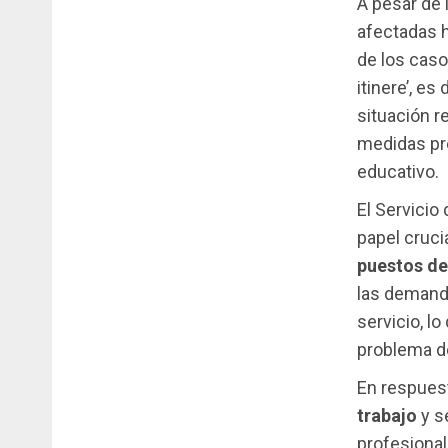
A pesar de 
afectadas h
de los cas
itinere’, es
situación r
medidas pre
educativo.
El Servicio
papel cruci
puestos de
las demanda
servicio, lo
problema d
En respuest
trabajo
y s
profesional