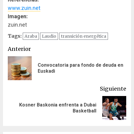
www.zuin.net
Imagen:
zuin.net
Tags:
Araba
Laudio
transición energética
Navegación
Anterior
de
Convocatoria para fondo de deuda en
En
entradas
Euskadi
ant
Siguiente
Kosner Baskonia enfrenta a Dubai
Siguiente
Basketball
entrada: