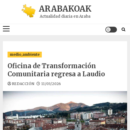
Saltar
ARABAKOAK
al
Actualidad diaria en Araba
contenido
Menú
principal
medio_ambiente
Oficina de Transformación
Comunitaria regresa a Laudio
REDACCIÓN
11/03/2026