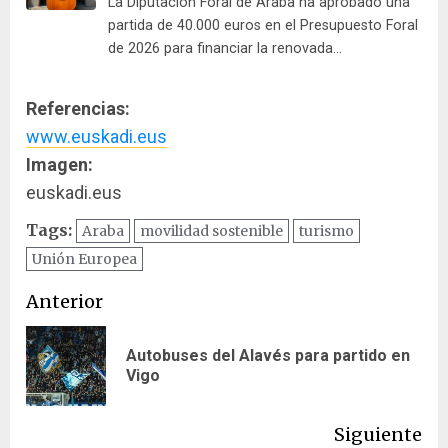
La Diputación Foral de Araba ha aprobado una
partida de 40.000 euros en el Presupuesto Foral
de 2026 para financiar la renovada…
Referencias:
www.euskadi.eus
Imagen:
euskadi.eus
Tags:
Araba
movilidad sostenible
turismo
Unión Europea
Navegación
Anterior
de
Autobuses del Alavés para partido en
En
entradas
Vigo
ant
Siguiente