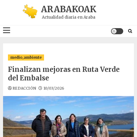
Saltar
ARABAKOAK
al
Actualidad diaria en Araba
contenido
Menú
principal
medio_ambiente
Finalizan mejoras en Ruta Verde
del Embalse
REDACCIÓN
10/03/2026