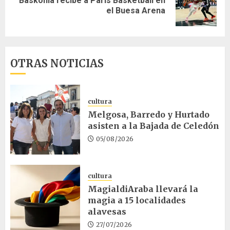
Baskonia recibe a Paris Basketball en
Siguiente
el Buesa Arena
entrada:
OTRAS NOTICIAS
cultura
Melgosa, Barredo y Hurtado
asisten a la Bajada de Celedón
05/08/2026
cultura
MagialdiAraba llevará la
magia a 15 localidades
alavesas
27/07/2026