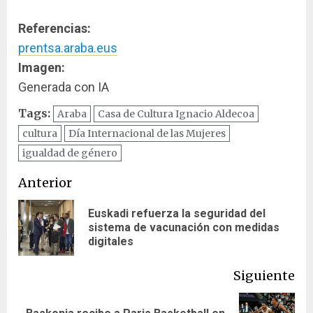
Referencias:
prentsa.araba.eus
Imagen:
Generada con IA
Tags:
Araba
Casa de Cultura Ignacio Aldecoa
cultura
Día Internacional de las Mujeres
igualdad de género
Navegación
Anterior
de
Euskadi refuerza la seguridad del
En
sistema de vacunación con medidas
entradas
ant
digitales
Siguiente