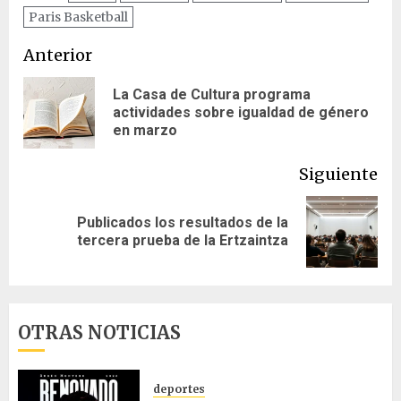
Paris Basketball
Navegación
Anterior
de
La Casa de Cultura programa
En
actividades sobre igualdad de género
entradas
ant
en marzo
Siguiente
Publicados los resultados de la
Siguiente
tercera prueba de la Ertzaintza
entrada:
OTRAS NOTICIAS
deportes