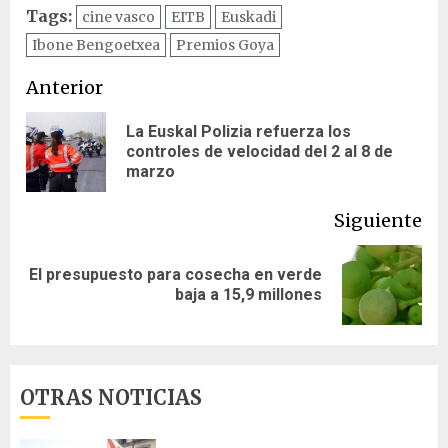
Tags:
cine vasco
EITB
Euskadi
Ibone Bengoetxea
Premios Goya
Navegación
Anterior
de
La Euskal Polizia refuerza los
En
controles de velocidad del 2 al 8 de
entradas
ant
marzo
Siguiente
El presupuesto para cosecha en verde
Siguiente
baja a 15,9 millones
entrada:
OTRAS NOTICIAS