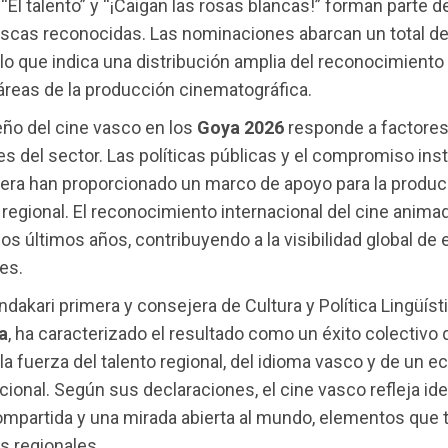
, “El talento” y “¡Caigan las rosas blancas!” forman parte d
ascas reconocidas. Las nominaciones abarcan un total d
 lo que indica una distribución amplia del reconocimiento
áreas de la producción cinematográfica.
ño del cine vasco en los
Goya 2026
responde a factore
es del sector. Las políticas públicas y el compromiso inst
kera han proporcionado un marco de apoyo para la produc
 regional. El reconocimiento internacional del cine anim
los últimos años, contribuyendo a la visibilidad global de 
es.
ndakari primera y consejera de Cultura y Política Lingüíst
a
, ha caracterizado el resultado como un éxito colectivo
a fuerza del talento regional, del idioma vasco y de un 
ncional. Según sus declaraciones, el cine vasco refleja ide
mpartida y una mirada abierta al mundo, elementos que 
as regionales.