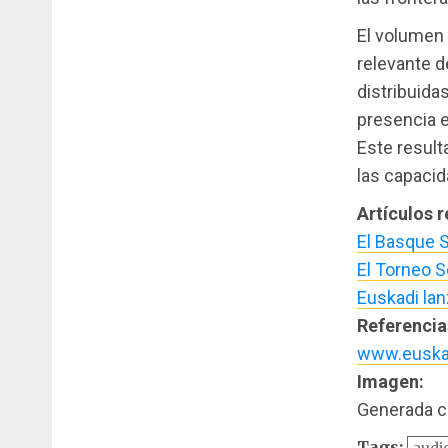
El volumen 
relevante 
distribuida
presencia e
Este result
las capacid
Artículos 
El Basque S
El Torneo S
Euskadi lan
Referencia
www.euska
Imagen:
Generada c
Tags:
audi