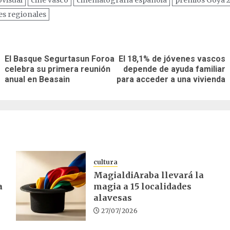
s regionales
ación
El Basque Segurtasun Foroa
El 18,1% de jóvenes vascos
Entrada
Siguiente
celebra su primera reunión
depende de ayuda familiar
as
anterior:
entrada:
anual en Beasain
para acceder a una vivienda
cultura
MagialdiAraba llevará la
a
magia a 15 localidades
alavesas
27/07/2026