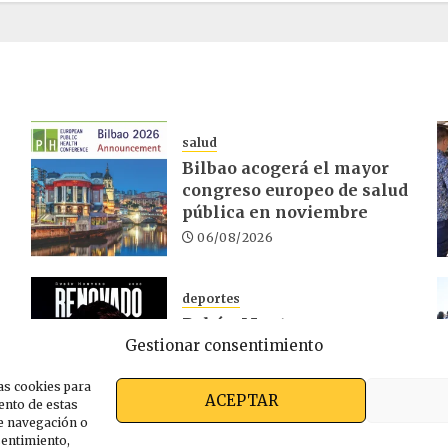
salud
Bilbao acogerá el mayor
congreso europeo de salud
pública en noviembre
06/08/2026
deportes
Rubén Montero renueva
r
Gestionar consentimiento
con el Deportivo Alavés
hasta 2028
as cookies para
05/08/2026
ACEPTAR
ento de estas
e navegación o
nsentimiento,