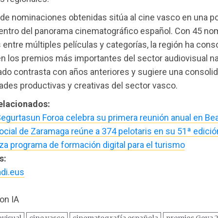
de nominaciones obtenidas sitúa al cine vasco en una p
dentro del panorama cinematográfico español. Con 45 no
s entre múltiples películas y categorías, la región ha cons
n los premios más importantes del sector audiovisual na
ado contrasta con años anteriores y sugiere una consoli
ades productivas y creativas del sector vasco.
relacionados:
egurtasun Foroa celebra su primera reunión anual en Be
ocial de Zaramaga reúne a 374 pelotaris en su 51ª edició
za programa de formación digital para el turismo
s:
di.eus
on IA
ovisual
cine vasco
cinematografía española
premios Goya 