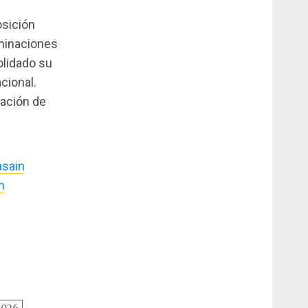
osición
minaciones
olidado su
cional.
dación de
asain
n
2026