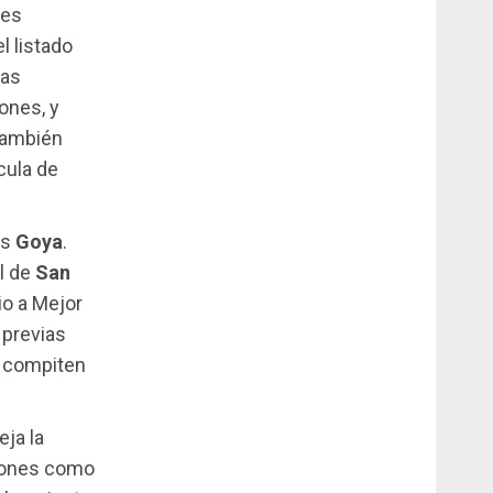
nes
l listado
ras
ones, y
también
cula de
os
Goya
.
l de
San
io a Mejor
 previas
a compiten
eja la
ciones como