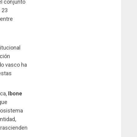
el conjunto
e 23
 entre
s
itucional
ción
ado vasco ha
estas
ica,
Ibone
 que
ecosistema
ntidad,
trascienden