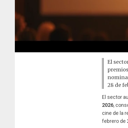
El sect
premios
nominac
28 de fe
El sector a
2026
, cons
cine de la 
febrero de 