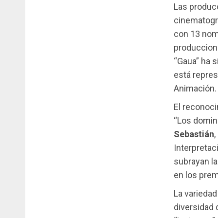
Las produc
cinematográ
con 13 nom
produccion
“Gaua” ha s
está repres
Animación.
El reconoci
“Los doming
Sebastián
Interpretac
subrayan la
en los prem
La variedad
diversidad