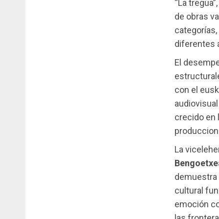
“La tregua”
de obras v
categorías,
diferentes 
El desempe
estructural
con el eus
audiovisual
crecido en 
produccion
La vicelehe
Bengoetxe
demuestra l
cultural fu
emoción co
las fronter