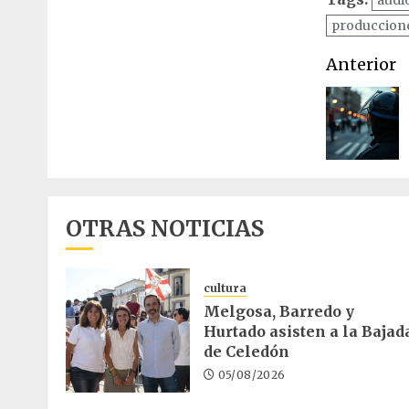
produccione
Naveg
Anterior
de
entrad
OTRAS NOTICIAS
cultura
Melgosa, Barredo y
Hurtado asisten a la Bajad
de Celedón
05/08/2026