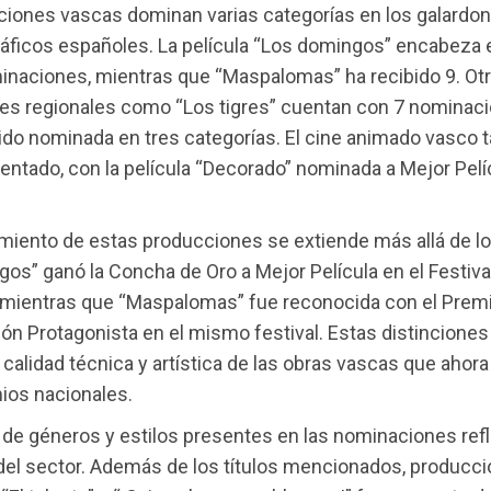
ciones vascas dominan varias categorías en los galardo
ficos españoles. La película “Los domingos” encabeza e
inaciones, mientras que “Maspalomas” ha recibido 9. Ot
es regionales como “Los tigres” cuentan con 7 nominaci
ido nominada en tres categorías. El cine animado vasco 
entado, con la película “Decorado” nominada a Mejor Pelí
miento de estas producciones se extiende más allá de l
os” ganó la Concha de Oro a Mejor Película en el Festiva
, mientras que “Maspalomas” fue reconocida con el Prem
ión Protagonista en el mismo festival. Estas distinciones
 calidad técnica y artística de las obras vascas que ahor
ios nacionales.
 de géneros y estilos presentes en las nominaciones refl
 del sector. Además de los títulos mencionados, produc