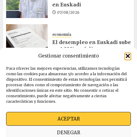
en Euskadi
07/08/2026
economía
El desempleo en Euskadi sube
un 1,32% en julio
Gestionar consentimiento
06/08/2026
Para ofrecer las mejores experiencias, utilizamos tecnologías
como las cookies para almacenar y/o acceder a la información del
salud
dispositivo. El consentimiento de estas tecnologías nos permitirá
procesar datos como el comportamiento de navegación o las
Bilbao acogerá el mayor
identificaciones únicas en este sitio. No consentir o retirar el
congreso europeo de salud
consentimiento, puede afectar negativamente a ciertas
pública en noviembre
características y funciones.
06/08/2026
ACEPTAR
Quienes somos
Ekimen Press
Privacidad
DENEGAR