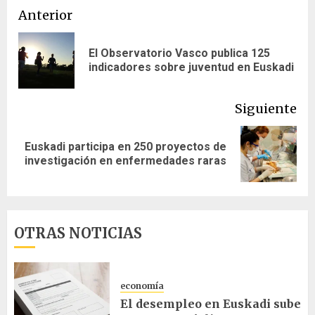
Navegación
Anterior
de
El Observatorio Vasco publica 125
En
entradas
indicadores sobre juventud en Euskadi
ant
Siguiente
Euskadi participa en 250 proyectos de
Siguiente
investigación en enfermedades raras
entrada:
OTRAS NOTICIAS
economía
El desempleo en Euskadi sube