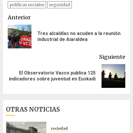
políticas sociales
seguridad
Navegación
Anterior
de
Tres alcaldías no acuden a la reunión
En
entradas
industrial de Aiaraldea
ant
Siguiente
El Observatorio Vasco publica 125
Siguiente
indicadores sobre juventud en Euskadi
entrada:
OTRAS NOTICIAS
sociedad